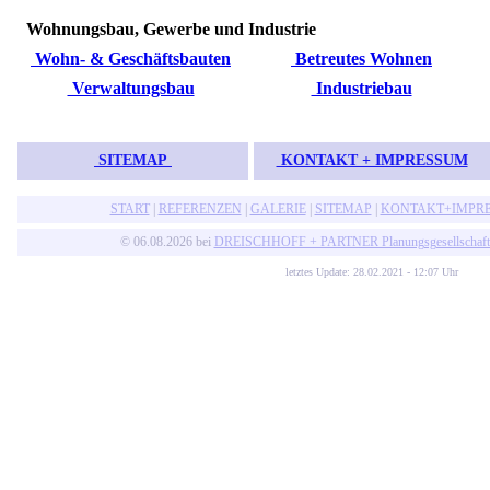
Wohnungsbau, Gewerbe und Industrie
Wohn- & Geschäftsbauten
Betreutes Wohnen
Verwaltungsbau
Industriebau
SITEMAP
KONTAKT + IMPRESSUM
START
|
REFERENZEN
|
GALERIE
|
SITEMAP
|
KONTAKT+IMPR
© 06.08.2026 bei
DREISCHHOFF + PARTNER Planungsgesellschaf
letztes Update: 28.02.2021 - 12:07 Uhr