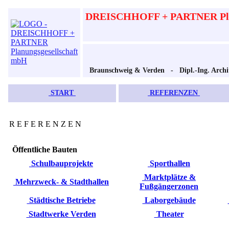
DREISCHHOFF + PARTNER Plan
Braunschweig & Verden - Dipl.-Ing. Archi
START
REFERENZEN
R E F E R E N Z E N
Öffentliche Bauten
Schulbauprojekte
Sporthallen
Marktplätze &
Mehrzweck- & Stadthallen
Fußgängerzonen
Städtische Betriebe
Laborgebäude
Stadtwerke Verden
Theater