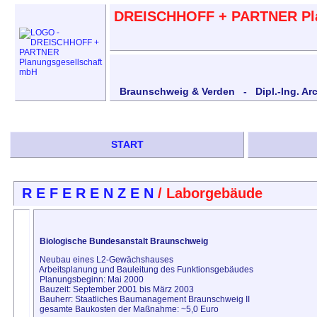
DREISCHHOFF + PARTNER Pla
Braunschweig & Verden - Dipl.-Ing. Ar
START
R E F E R E N Z E N
/ Laborgebäude
Biologische Bundesanstalt Braunschweig
Neubau eines L2-Gewächshauses
Arbeitsplanung und Bauleitung des Funktionsgebäudes
Planungsbeginn: Mai 2000
Bauzeit: September 2001 bis März 2003
Bauherr: Staatliches Baumanagement Braunschweig II
gesamte Baukosten der Maßnahme: ~5,0 Euro